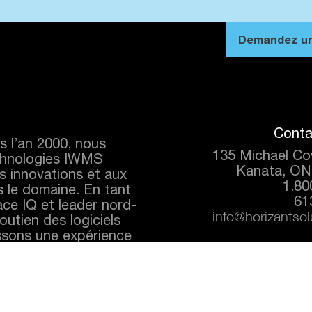
Demandez une
Conta
s l’an 2000, nous
135 Michael Co
chnologies IWMS
Kanata, ON
os innovations et aux
1.80
s le domaine. En tant
61
ace IQ et leader nord-
outien des logiciels
info@horizantso
ssons une expérience
s niveaux, pas
e travail.