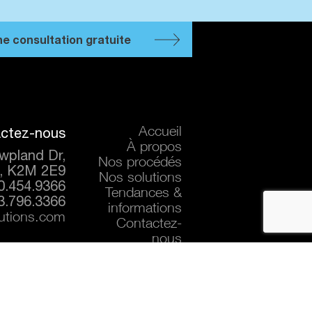
 consultation gratuite
ctez-nous
Accueil
À propos
wpland Dr,
Nos procédés
, K2M 2E9
Nos solutions
0.454.9366
Tendances &
3.796.3366
informations
lutions.com
Contactez-
nous