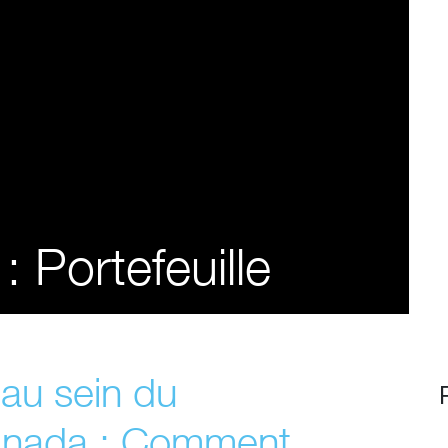
 :
Portefeuille
au sein du
anada : Comment