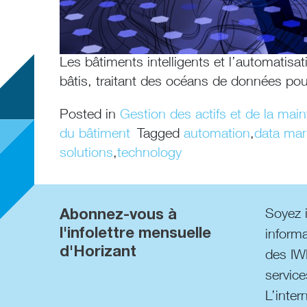
Les bâtiments intelligents et l’automatisa
bâtis, traitant des océans de données pou
Posted in
Gestion des actifs et de la mai
du bâtiment
Tagged
automation
,
data ma
solutions
,
technology
Abonnez-vous à
Soyez 
l'infolettre mensuelle
informa
d'Horizant
des IW
service
L’inter