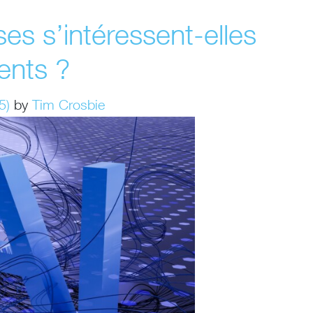
ses s’intéressent-elles
gents ?
25)
by
Tim Crosbie